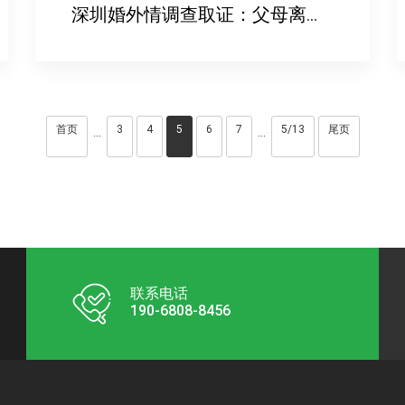
深圳婚外情调查取证：父母离婚需要子女全部到场吗_1
首页
3
4
5
6
7
5/13
尾页
···
···
联系电话
190-6808-8456